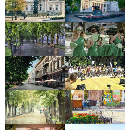
Les chats adorés d’Odesa
Les places du centre historique
La galerie photo et vidéo d’Odesa
Les monuments. Les ensembles sculpturaux
Les ponts historiques d’Odesa
Les célèbres escaliers et descentes d’Odesa
Le Street Art. Les fresques murales