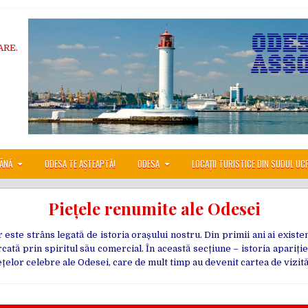
ARE.
ÂNĂ
ODESA TE AȘTEAPTĂ!
ODESA
LOCAȚII TURISTICE DIN SUDUL UC
Piețele renumite ale Odesei
r este strâns legată de istoria orașului nostru. Din primii ani ai existe
cată prin spiritul său comercial. În această secțiune – istoria apariție
elor celebre ale Odesei, care de mult timp au devenit cartea de vizită