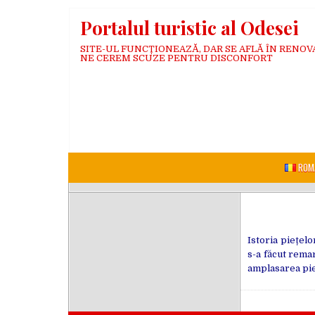
Skip
Portalul turistic al Odesei
to
content
SITE-UL FUNCȚIONEAZĂ, DAR SE AFLĂ ÎN RENOV
NE CEREM SCUZE PENTRU DISCONFORT
ROM
Istoria piețelo
s-a făcut remar
amplasarea pieț