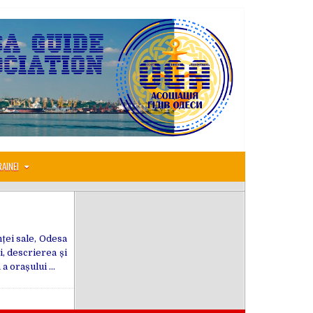
RAINEI
nței sale, Odesa
i, descrierea și
 a orașului …