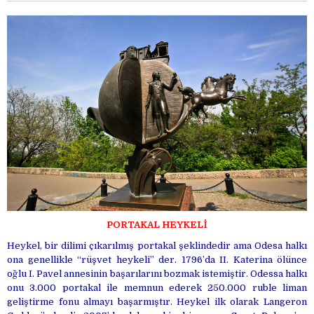
PORTAKAL HEYKELİ
Heykel, bir dilimi çıkarılmış portakal şeklindedir ama Odesa halkı
ona genellikle “rüşvet heykeli” der. 1796’da II. Katerina ölünce
oğlu I. Pavel annesinin başarılarını bozmak istemiştir. Odessa halkı
onu 3.000 portakal ile memnun ederek 250.000 ruble liman
geliştirme fonu almayı başarmıştır. Heykel ilk olarak Langeron