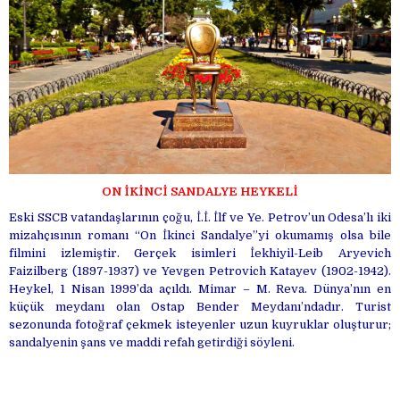
ON İKİNCİ SANDALYE HEYKELİ
Eski SSCB vatandaşlarının çoğu, İ.İ. İlf ve Ye. Petrov’un Odesa’lı iki
mizahçısının romanı “On İkinci Sandalye”yi okumamış olsa bile
filmini izlemiştir. Gerçek isimleri İekhiyil-Leib Aryevich
Faizilberg (1897-1937) ve Yevgen Petrovich Katayev (1902-1942).
Heykel, 1 Nisan 1999’da açıldı. Mimar – M. Reva. Dünya’nın en
küçük meydanı olan Ostap Bender Meydanı’ndadır. Turist
sezonunda fotoğraf çekmek isteyenler uzun kuyruklar oluşturur;
sandalyenin şans ve maddi refah getirdiği söyleni.