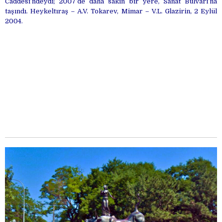
Caddesi’ndeydi; 2007’de daha sakin bir yere, Sanat Bulvarı’na
taşındı. Heykeltıraş – A.V. Tokarev, Mimar – V.L. Glazirin, 2 Eylül
2004.